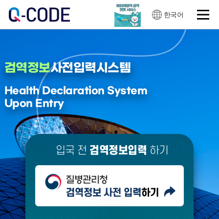
한국어
검역정보
사전입력
시스템
Health Declaration System
Upon Entry
입국 전
검역정보입력
하기